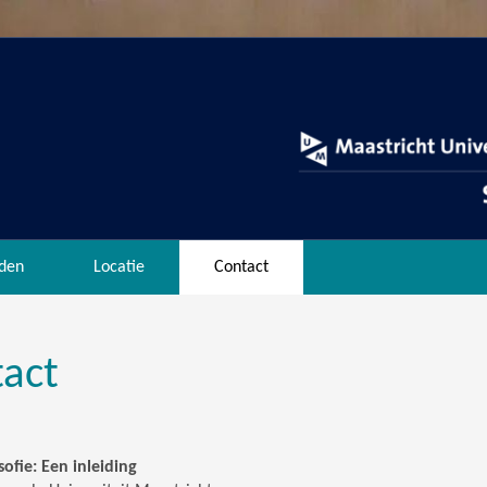
den
Locatie
Contact
act
sofie: Een inleiding