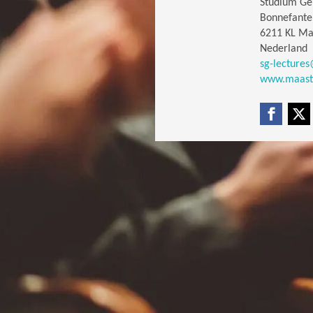
Studium Gen
Bonnefante
6211 KL Ma
Nederland
sg-lectures
www.maastri