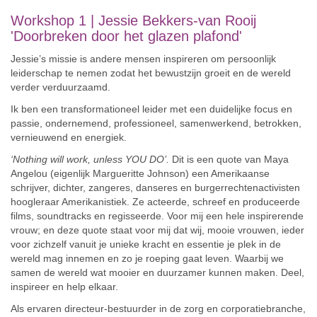
Workshop 1 |
Jessie Bekkers-van Rooij
'Doorbreken door het glazen plafond'
Jessie’s missie is andere mensen inspireren om persoonlijk
leiderschap te nemen zodat het bewustzijn groeit en de wereld
verder verduurzaamd.
Ik ben een transformationeel leider met een duidelijke focus en
passie, ondernemend, professioneel, samenwerkend, betrokken,
vernieuwend en energiek.
‘Nothing will work, unless YOU DO’.
Dit is een quote van Maya
Angelou (eigenlijk Margueritte Johnson) een Amerikaanse
schrijver, dichter, zangeres, danseres en burgerrechtenactivisten
hoogleraar Amerikanistiek. Ze acteerde, schreef en produceerde
films, soundtracks en regisseerde. Voor mij een hele inspirerende
vrouw; en deze quote staat voor mij dat wij, mooie vrouwen, ieder
voor zichzelf vanuit je unieke kracht en essentie je plek in de
wereld mag innemen en zo je roeping gaat leven. Waarbij we
samen de wereld wat mooier en duurzamer kunnen maken. Deel,
inspireer en help elkaar.
Als ervaren directeur-bestuurder in de zorg en corporatiebranche,