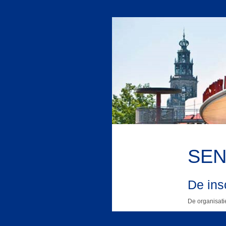
SENZ
De insc
De organisatie