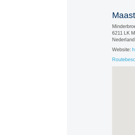
Maastr
Minderbro
6211 LK Ma
Nederland
Website:
h
Routebesch