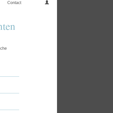
Contact
nten
sche