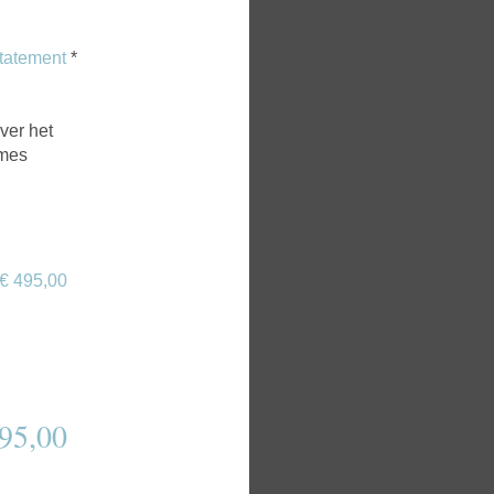
tatement
*
ver het
mmes
€ 495,00
495,00