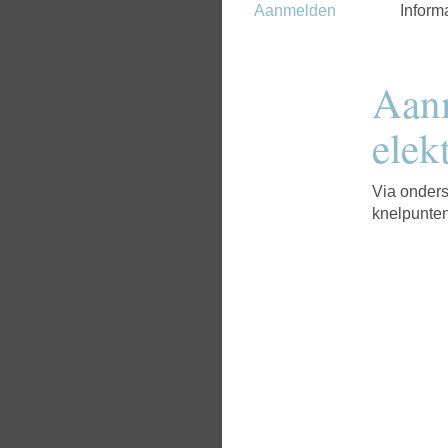
Aanmelden
Inform
Aanm
elek
Via onders
knelpunten