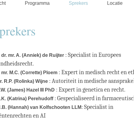
cht
Programma
Sprekers
Locatie
prekers
: Specialist in Europees
 dr. mr. A. (Anniek) de Ruijter
ndheidsrecht.
: Expert in medisch recht en et
. mr.
M.C. (Corrette) Ploem
: Autoriteit in medische aansprake
r. R.P. (Rolinka) Wijne
: Expert in genetica en recht.
J.W. (James) Hazel III PhD
: Gespecialiseerd in farmaceutisc
S.K. (Katrina) Perehudoff
: Specialist in
H.B. (Hannah) van Kolfschooten LLM
iëntenrechten
en AI