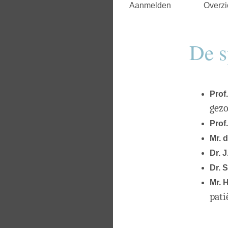
Aanmelden
Overzi
De s
Prof.
gezo
Prof
Mr. d
Dr. 
Dr. 
Mr. 
pat