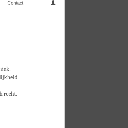
Contact
hiek.
lijkheid.
h recht.