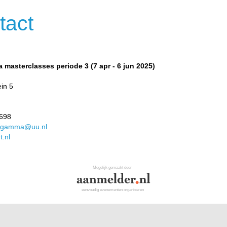
tact
 masterclasses periode 3 (7 apr - 6 jun 2025)
ein 5
5698
lfagamma@uu.nl
t.nl
Mogelijk gemaakt door
eenvoudig evenementen organiseren