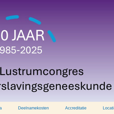
a
Deelnamekosten
Accreditatie
Locat