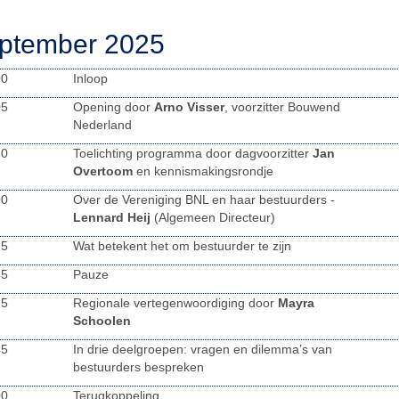
eptember 2025
00
Inloop
05
Opening door
Arno Visser
, voorzitter Bouwend
Nederland
30
Toelichting programma door dagvoorzitter
Jan
Overtoom
en kennismakingsrondje
00
Over de Vereniging BNL en haar bestuurders -
Lennard Heij
(Algemeen Directeur)
15
Wat betekent het om bestuurder te zijn
45
Pauze
15
Regionale vertegenwoordiging door
Mayra
Schoolen
45
In drie deelgroepen: vragen en dilemma’s van
bestuurders bespreken
00
Terugkoppeling