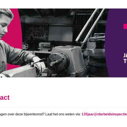
act
agen over deze bijeenkomst? Laat het ons weten via:
135jaar@nlarbeidsinspectie