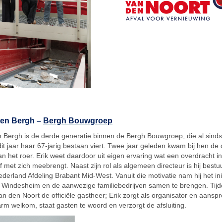
den Bergh –
Bergh Bouwgroep
n Bergh is de derde generatie binnen de Bergh Bouwgroep, die al sind
dit jaar haar 67-jarig bestaan viert. Twee jaar geleden kwam bij hen de
an het roer. Erik weet daardoor uit eigen ervaring wat een overdracht i
jf met zich meebrengt. Naast zijn rol als algemeen directeur is hij bestu
erland Afdeling Brabant Mid-West. Vanuit die motivatie nam hij het ini
Windesheim en de aanwezige familiebedrijven samen te brengen. Tij
an den Noort de officiële gastheer; Erik zorgt als organisator en aansp
rm welkom, staat gasten te woord en verzorgt de afsluiting.