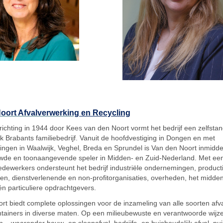
oort Afvalverwerking
en Recycling
richting in 1944 door Kees van den Noort vormt het bedrijf een zelfstan
jk Brabants familiebedrijf. Vanuit de hoofdvestiging in Dongen en met
ingen in Waalwijk, Veghel, Breda en Sprundel is Van den Noort inmiddel
wde en toonaangevende speler in Midden- en Zuid-Nederland. Met ee
dewerkers ondersteunt het bedrijf industriële ondernemingen, product
en, dienstverlenende en non-profitorganisaties, overheden, het midde
 én particuliere opdrachtgevers.
rt biedt complete oplossingen voor de inzameling van alle soorten afva
ntainers in diverse maten. Op een milieubewuste en verantwoorde wijz
 – waaronder bouw- en sloopafval, bedrijfs- en huishoudelijk afval, pui