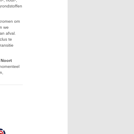
grondstoffen
tstromen om
en we
an afval.
clus te
ransitie
 Noort
 momenteel
n,