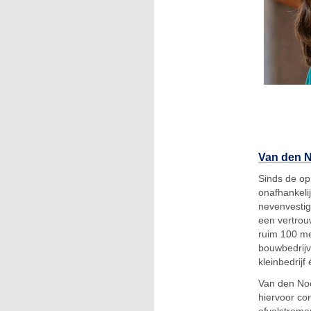
Van den N
Sinds de op
onafhankeli
nevenvestig
een vertrou
ruim 100 me
bouwbedrijv
kleinbedrijf
Van den Noo
hiervoor co
afvalstromen