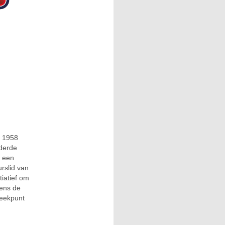
s 1958
 derde
n een
urslid van
tiatief om
dens de
reekpunt