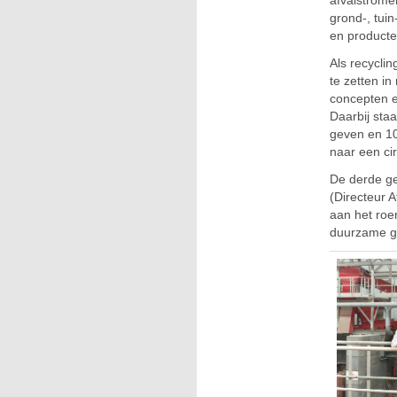
grond-, tui
en producte
Als recycli
te zetten i
concepten e
Daarbij sta
geven en 100
naar een ci
De derde g
(Directeur 
aan het roer
duurzame gr