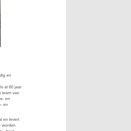
dig en
s al 80 jaar
n team van
ie- en
n- en
l en levert
e worden
n-, hout-,