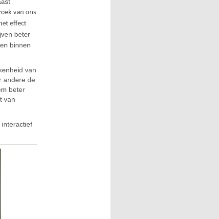
aast
zoek van ons
het effect
jven beter
 en binnen
kkenheid van
r andere de
em beter
t van
interactief