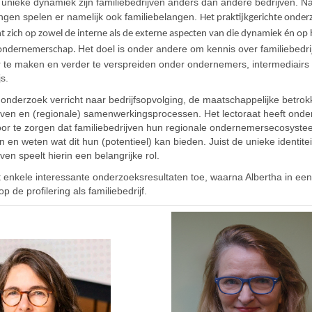
 unieke dynamiek zijn familiebedrijven anders dan andere bedrijven. N
angen spelen er namelijk ook familiebelangen.
Het praktijkgerichte onder
cht zich op zowel de interne als de externe aspecten van die dynamiek én op 
Het doel is onder andere om kennis over familiebedri
 ondernemerschap.
 te maken en verder te verspreiden onder ondernemers, intermediairs
s.
 onderzoek verricht naar bedrijfsopvolging, de maatschappelijke betro
ijven en (regionale) samenwerkingsprocessen. Het lectoraat heeft onde
oor te zorgen dat familiebedrijven hun regionale ondernemersecosyste
 en weten wat dit hun (potentieel) kan bieden. Juist de unieke identitei
jven speelt hierin een belangrijke rol.
t enkele interessante onderzoeksresultaten toe, waarna Albertha in een 
op de profilering als familiebedrijf.