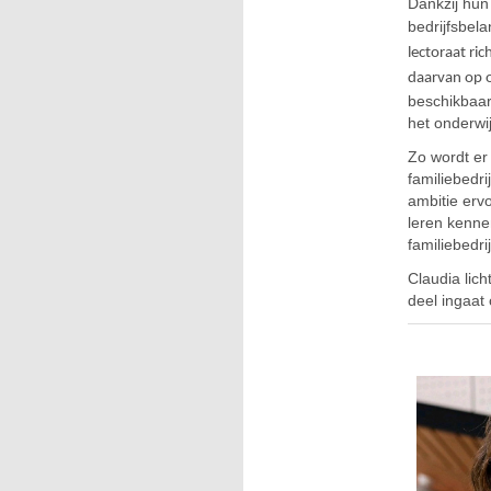
Dankzij hun
bedrijfsbel
lectoraat ri
daarvan op
beschikbaar
het onderwij
Zo wordt er
familiebedr
ambitie erv
leren kennen
familiebedri
Claudia lich
deel ingaat 