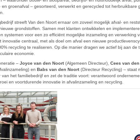
n- en groenafval – gesorteerd, verwerkt en gerecycled tot herbruikbare 
n.
ngbedrijf streeft Van den Noort ernaar om zoveel mogelijk afval- en res
n nieuwe grondstoffen. Samen met klanten ontwikkelen en implementer
n systemen voor een zo efficiënt mogelijke inzameling en verwerking v
at innovatie centraal, met als doel om afval een nieuwe productlevenscy
% recycling te realiseren. Op die manier dragen we actief bij aan de t
rculaire economie.
eneratie –
Joyce van den Noort
(Algemeen Directeur),
Cees van den
Afvalinzameling) en
Babs van den Noort
(Directeur Recycling) – staat
 van het familiebedrijf en zet de traditie voort: verantwoord onderneme
oei en voortdurende innovatie in afvalinzameling en recycling.