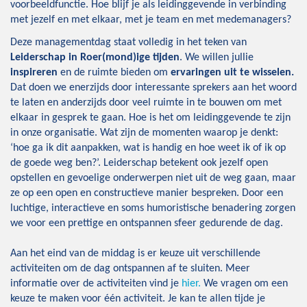
voorbeeldfunctie. Hoe blijf je als leidinggevende in verbinding
met jezelf en met elkaar, met je team en met medemanagers?
Deze managementdag staat volledig in het teken van
Leiderschap in Roer(mond)ige tijden
. We willen jullie
inspireren
en de ruimte bieden om
ervaringen uit te wisselen.
Dat doen we enerzijds door interessante sprekers aan het woord
te laten en anderzijds door veel ruimte in te bouwen om met
elkaar in gesprek te gaan. Hoe is het om leidinggevende te zijn
in onze organisatie. Wat zijn de momenten waarop je denkt:
‘hoe ga ik dit aanpakken, wat is handig en hoe weet ik of ik op
de goede weg ben?’. Leiderschap betekent ook jezelf open
opstellen en gevoelige onderwerpen niet uit de weg gaan, maar
ze op een open en constructieve manier bespreken. Door een
luchtige, interactieve en soms humoristische benadering zorgen
we voor een prettige en ontspannen sfeer gedurende de dag.
Aan het eind van de middag is er keuze uit verschillende
activiteiten om de dag ontspannen af te sluiten. Meer
informatie over de activiteiten vind je
hier.
We vragen om een
keuze te maken voor één activiteit. Je kan te allen tijde je