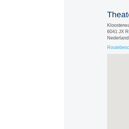
Theat
Kloosterw
6041 JX 
Nederland
Routebesch