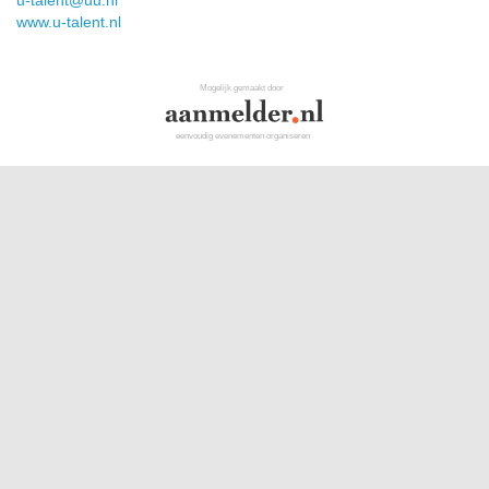
u-talent@uu.nl
www.u-talent.nl
Mogelijk gemaakt door
eenvoudig evenementen organiseren