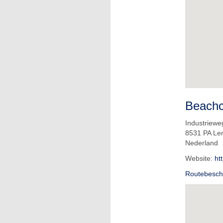
Beach
Industriewe
8531 PA L
Nederland
Website:
ht
Routebeschr