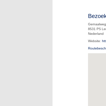
Bezoe
Gemaalweg
8531 PS L
Nederland
Website:
ht
Routebeschr