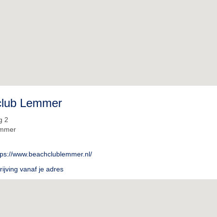
club Lemmer
g 2
emmer
tps://www.beachclublemmer.nl/
ijving vanaf je adres