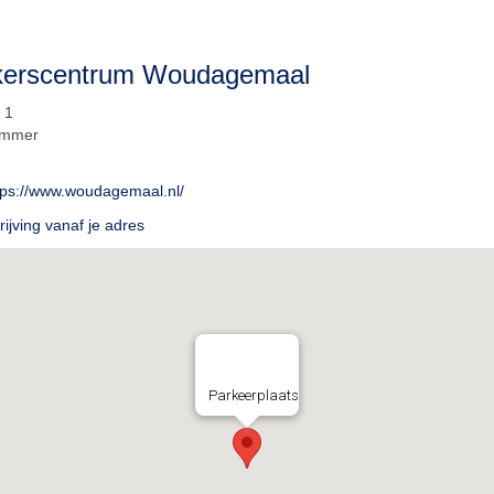
kerscentrum Woudagemaal
 1
emmer
tps://www.woudagemaal.nl/
ijving vanaf je adres
Parkeerplaats