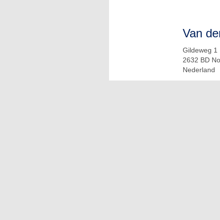
Van de
Gildeweg 1
2632 BD No
Nederland