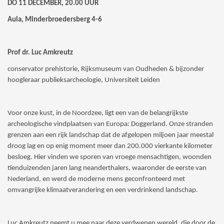
DO 11 DECEMBER, 20.00 UUR
Aula, Minderbroedersberg 4-6
Prof dr. Luc Amkreutz
conservator prehistorie, Rijksmuseum van Oudheden & bijzonder
hoogleraar publieksarcheologie, Universiteit Leiden
Voor onze kust, in de Noordzee, ligt een van de belangrijkste
archeologische vindplaatsen van Europa: Doggerland. Onze stranden
grenzen aan een rijk landschap dat de afgelopen miljoen jaar meestal
droog lag en op enig moment meer dan 200.000 vierkante kilometer
besloeg. Hier vinden we sporen van vroege mensachtigen, woonden
tienduizenden jaren lang neanderthalers, waaronder de eerste van
Nederland, en werd de moderne mens geconfronteerd met
omvangrijke klimaatverandering en een verdrinkend landschap.
Luc Amkreutz neemt u mee naar deze verdwenen wereld, die door de