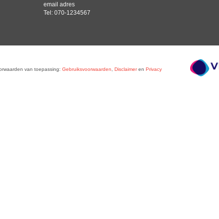
email adres
Tel: 070-1234567
oorwaarden van toepassing:
Gebruiksvoorwaarden
,
Disclaimer
en
Privacy