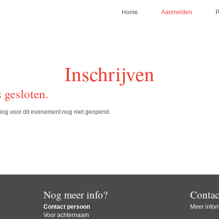
Home
Aanmelden
Inschrijven
s gesloten.
jving voor dit evenement nog niet geopend.
Nog meer info?
Contac
Contact persoon
Meer inform
Voor achternaam