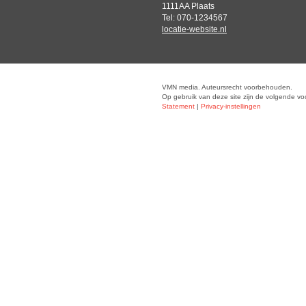
1111AA Plaats
Tel: 070-1234567
locatie-website.nl
VMN media. Auteursrecht voorbehouden.
Op gebruik van deze site zijn de volgende v
Statement
|
Privacy-instellingen