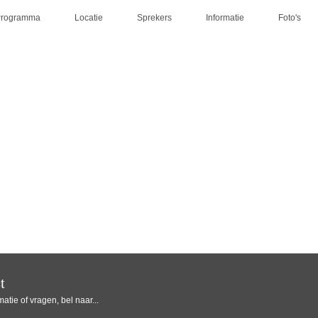
Programma
Locatie
Sprekers
Informatie
Foto's
t
atie of vragen, bel naar...