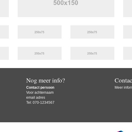
Nog meer info?
Contac
Contact persoon
Meer inform
Voor achternaam
email adres
Tel: 070-1234567