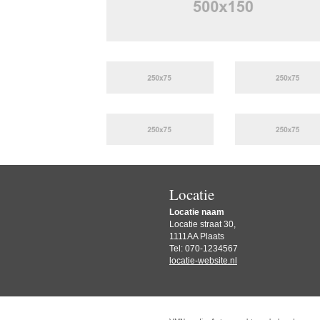
Locatie
Locatie naam
Locatie straat 30,
1111AA Plaats
Tel: 070-1234567
locatie-website.nl