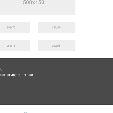
t
atie of vragen, bel naar...