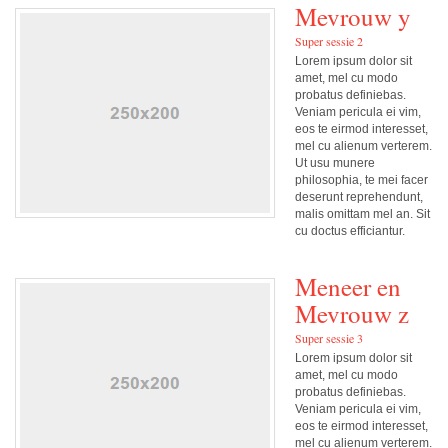
Mevrouw y
Super sessie 2
Lorem ipsum dolor sit
amet, mel cu modo
probatus definiebas.
Veniam pericula ei vim,
eos te eirmod interesset,
mel cu alienum verterem.
Ut usu munere
philosophia, te mei facer
deserunt reprehendunt,
malis omittam mel an. Sit
cu doctus efficiantur.
Meneer en
Mevrouw z
Super sessie 3
Lorem ipsum dolor sit
amet, mel cu modo
probatus definiebas.
Veniam pericula ei vim,
eos te eirmod interesset,
mel cu alienum verterem.