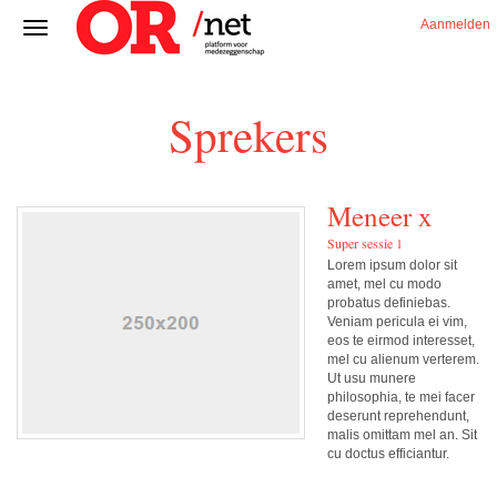
Aanmelden
Sprekers
Meneer x
Super sessie 1
Lorem ipsum dolor sit
amet, mel cu modo
probatus definiebas.
Veniam pericula ei vim,
eos te eirmod interesset,
mel cu alienum verterem.
Ut usu munere
philosophia, te mei facer
deserunt reprehendunt,
malis omittam mel an. Sit
cu doctus efficiantur.