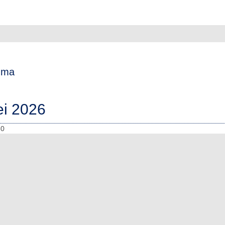
mma
i 2026
30