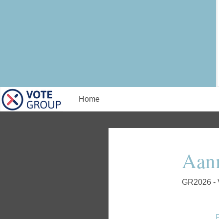
Home
Aan
GR2026 - V
P