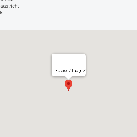
aastricht
ds
n
Kaleido / Tapijn Z