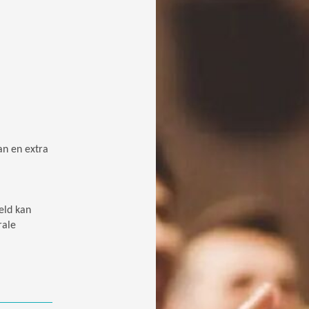
an en extra
eld kan
rale