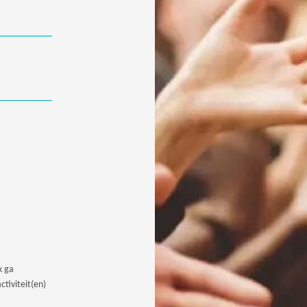
k ga
tiviteit(en)