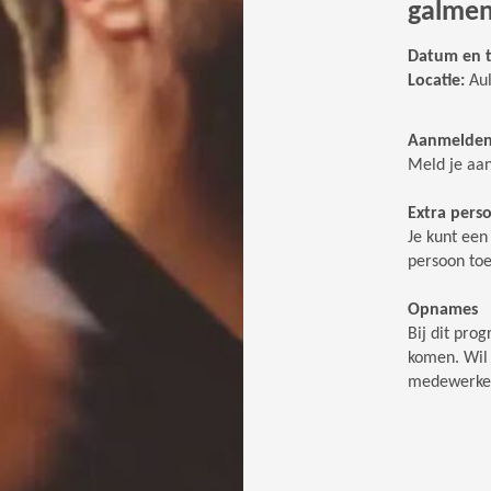
galmen
Datum en t
Locatie:
Au
Aanmelde
Meld je aa
Extra pers
Je kunt een
persoon toe
Opnames
Bij dit pr
komen. Wil 
medewerker