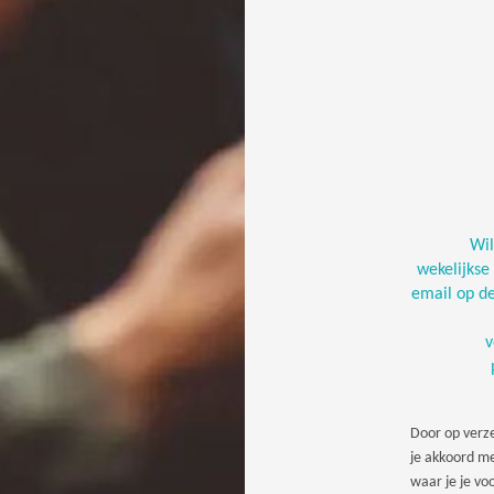
Wil
wekelijkse
email op d
v
Door op verze
je akkoord me
waar je je v