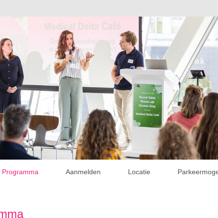
Programma
Aanmelden
Locatie
Parkeermoge
amma