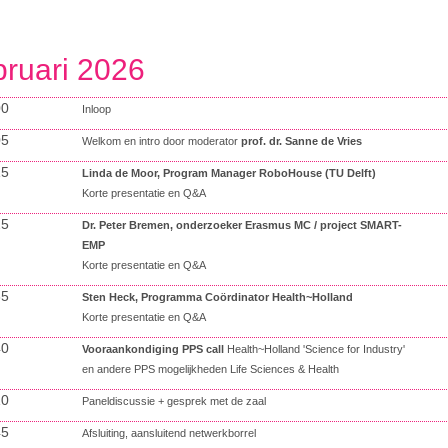
bruari 2026
00
Inloop
05
Welkom en intro door moderator
prof. dr. Sanne de Vries
15
Linda de Moor, Program Manager RoboHouse (TU Delft)
Korte presentatie en Q&A
25
Dr. Peter Bremen, onderzoeker Erasmus MC / project
SMART-
EMP
Korte presentatie en Q&A
35
Sten Heck, Programma Coördinator Health~Holland
Korte presentatie en Q&A
40
Vooraankondiging PPS call
Health~Holland 'Science for Industry'
en andere PPS mogelijkheden Life Sciences & Health
10
Paneldiscussie + gesprek met de zaal
45
Afsluiting, aansluitend netwerkborrel