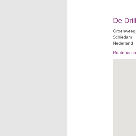
De Dril
Groenweegj
Schiedam
Nederland
Routebeschr