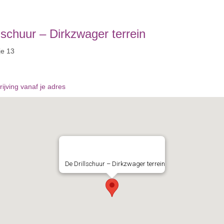
lschuur – Dirkzwager terrein
e 13
ijving vanaf je adres
De Drillschuur – Dirkzwager terrein