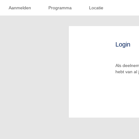
Aanmelden
Programma
Locatie
Login
Als deelnem
hebt van al