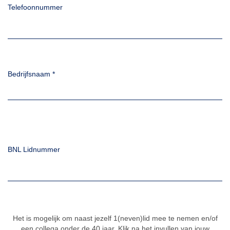
Telefoonnummer
Bedrijfsnaam
*
BNL Lidnummer
Het is mogelijk om naast jezelf 1(neven)lid mee te nemen en/of
een collega onder de 40 jaar. Klik na het invullen van jouw