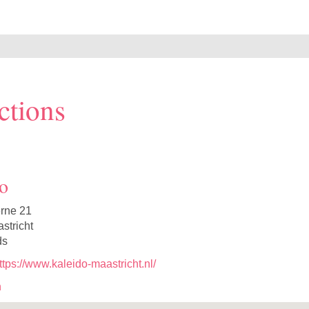
ctions
o
erne 21
stricht
ds
ttps://www.kaleido-maastricht.nl/
n