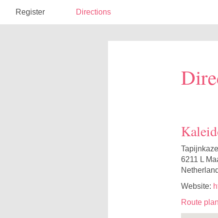
Register
Directions
Dire
Kaleid
Tapijnkaz
6211 L Maa
Netherlan
Website:
h
Route pla