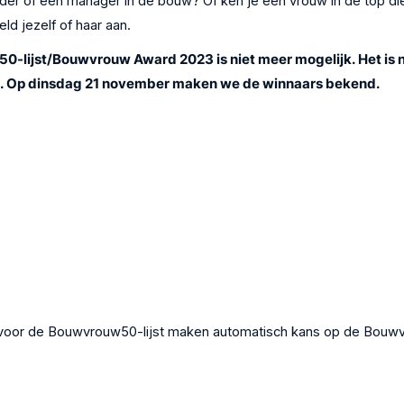
rder of een manager in de bouw? Of ken je een vrouw in de top die
ld jezelf of haar aan.
lijst/Bouwvrouw Award 2023 is niet meer mogelijk. Het is n
. Op dinsdag 21 november maken we de winnaars bekend.
oor de Bouwvrouw50-lijst maken automatisch kans op de Bouw