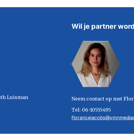
Wil je partner wor
eth Luisman
Neem contact op met Flor
Tel: 06-10555495
florancejacobs@vmnmedian