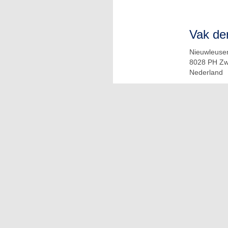
Vak der
Nieuwleusen
8028 PH Zw
Nederland