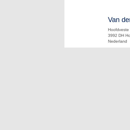
Van de
Hoofdveste
3992 DH Ho
Nederland