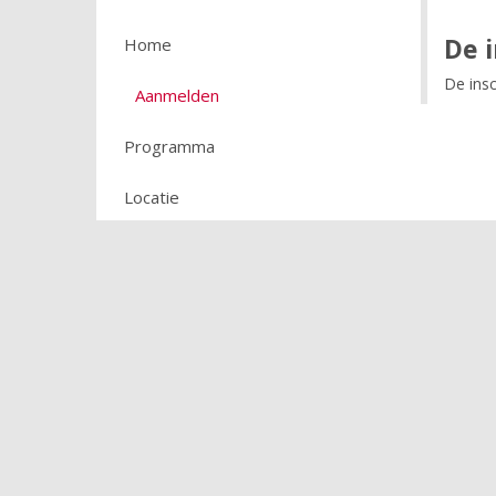
De i
Home
De insc
Aanmelden
Programma
Locatie