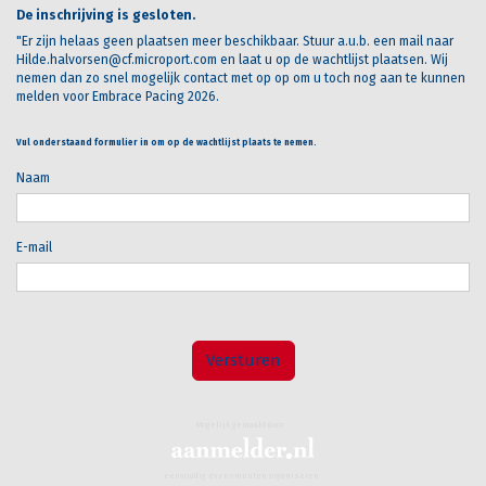
De inschrijving is gesloten.
"Er zijn helaas geen plaatsen meer beschikbaar. Stuur a.u.b. een mail naar
Hilde.halvorsen@cf.microport.com en laat u op de wachtlijst plaatsen. Wij
nemen dan zo snel mogelijk contact met op op om u toch nog aan te kunnen
melden voor Embrace Pacing 2026.
Vul onderstaand formulier in om op de wachtlijst plaats te nemen.
Naam
E-mail
Versturen
Mogelijk gemaakt door
eenvoudig evenementen organiseren