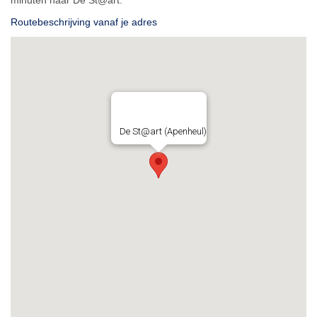
minuten naar De St@art.
Routebeschrijving vanaf je adres
De St@art (Apenheul)