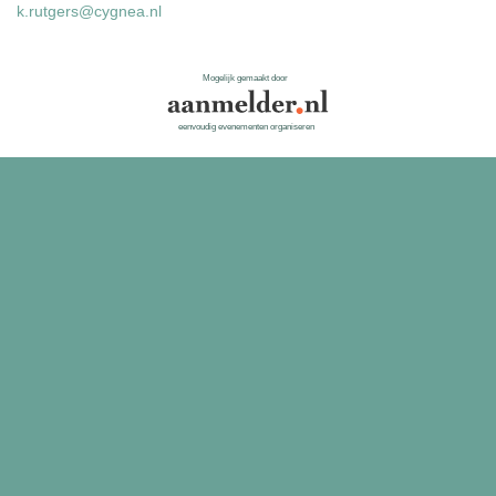
k.rutgers@cygnea.nl
Mogelijk gemaakt door
eenvoudig evenementen organiseren