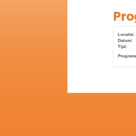
Pr
Loc
Da
T
Program