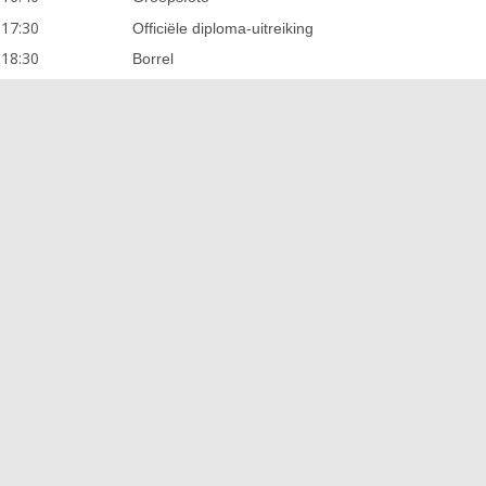
 17:30
Officiële diploma-uitreiking
 18:30
Borrel