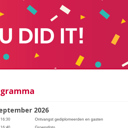
ogramma
september 2026
 16:30
Ontvangst gediplomeerden en gasten
 16:40
Groepsfoto