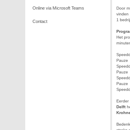
Online via Microsoft Teams
Door mi
vinden 
1 bedrij
Contact
Progr
Het pro
minuten
Speed
Pauze
Speedd
Pauze
Speed
Pauze
Speed
Eerder 
Delft
he
Krohn
Bedenk 
straks 