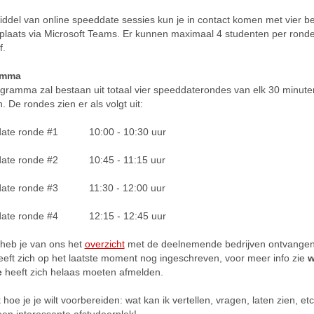
ddel van online speeddate sessies kun je in contact komen met vier be
plaats via Microsoft Teams. Er kunnen maximaal 4 studenten per ron
f.
amma
gramma zal bestaan uit totaal vier speeddaterondes van elk 30 minut
. De rondes zien er als volgt uit:
date ronde #1 10:00 - 10:30 uur
ate ronde #2 10:45 - 11:15 uur
date ronde #3 11:30 - 12:00 uur
date ronde #4 12:15 - 12:45 uur
heb je van ons het
overzicht
met de deelnemende bedrijven ontvange
eft zich op het laatste moment nog ingeschreven, voor meer info zie
w
e
heeft zich helaas moeten afmelden.
hoe je je wilt voorbereiden: wat kan ik vertellen, vragen, laten zien, etc
een interessante afstudeerplek!