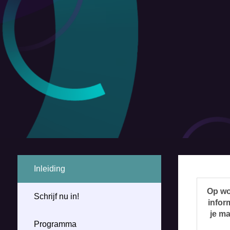
Inleiding
Op wo
Schrijf nu in!
infor
je m
Programma