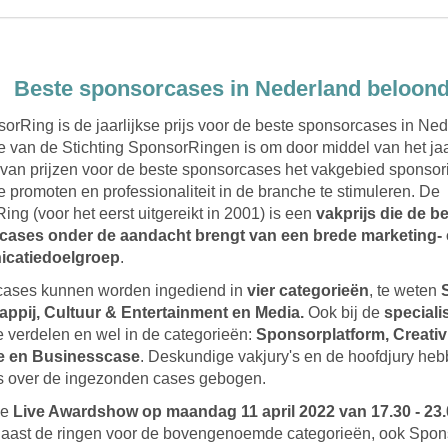
Beste sponsorcases in Nederland beloond
orRing is de jaarlijkse prijs voor de beste sponsorcases in Ned
e van de Stichting SponsorRingen is om door middel van het jaa
n van prijzen voor de beste sponsorcases het vakgebied sponsor
e promoten en professionaliteit in de branche te stimuleren. De
ng (voor het eerst uitgereikt in 2001) is een
vakprijs die de b
cases onder de aandacht brengt van een brede marketing-
catiedoelgroep
.
ases kunnen worden ingediend in
vier categorieën
, te weten
ppij, Cultuur & Entertainment en Media.
Ook bij de
special
e verdelen en wel in de categorieën:
Sponsorplatform, Creativi
ie en Businesscase
. Deskundige vakjury's en de hoofdjury heb
s over de ingezonden cases gebogen.
de
Live Awardshow op maandag 11 april 2022 van 17.30 - 23.
aast de ringen voor de bovengenoemde categorieën, ook Spo