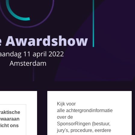
Kijk voor
alle achtergrondinformatie
raktische
over de
l waaraan
SponsorRingen (bestuur,
icht ons
jury's, procedure, eerdere