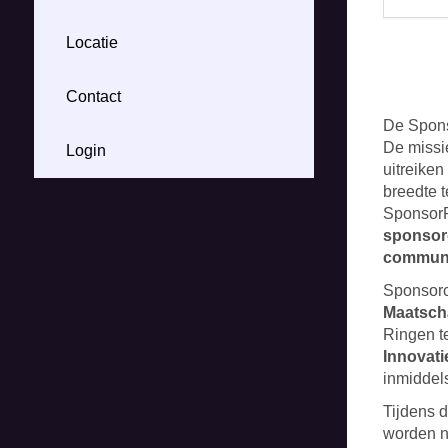
Locatie
Contact
De Spons
De missi
Login
uitreike
breedte t
SponsorRi
sponsor
communi
Sponsorc
Maatscha
Ringen t
Innovat
inmiddel
Tijdens 
worden n