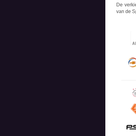
De verki
van de S