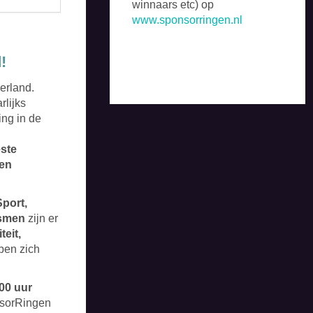
winnaars etc) op
www.sponsorringen.nl
!
erland.
rlijks
ing in de
este
 en
Sport,
ismen
zijn er
teit,
ben zich
00 uur
nsorRingen