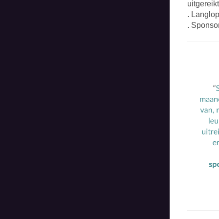
uitgereik
. Langlo
. Sponsor