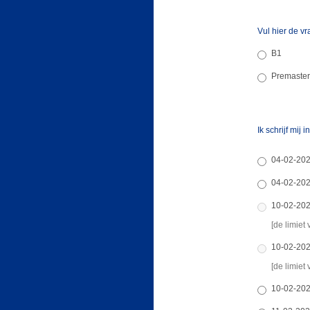
Vul hier de vr
B1
Premaster
Ik schrijf mij i
04-02-20
04-02-20
10-02-202
[de limiet 
10-02-202
[de limiet 
10-02-202