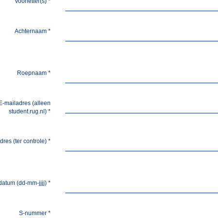
Voorletter(s)
*
Achternaam
*
Roepnaam
*
E-mailadres (alleen
student.rug.nl)
*
dres (ter controle)
*
atum (dd-mm-jjjj)
*
S-nummer
*