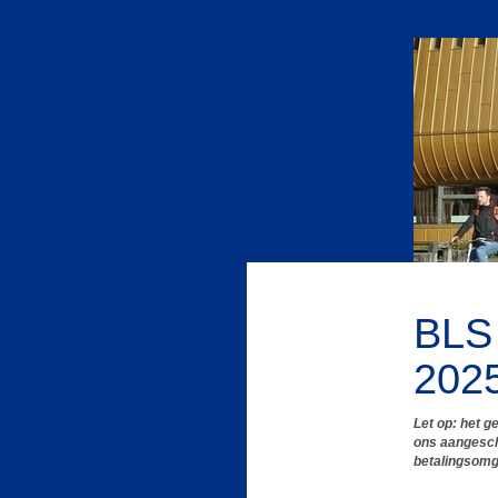
BLS
202
Let op: het g
ons aangescha
betalingsomge