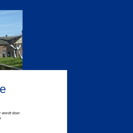
de
r wordt door
e