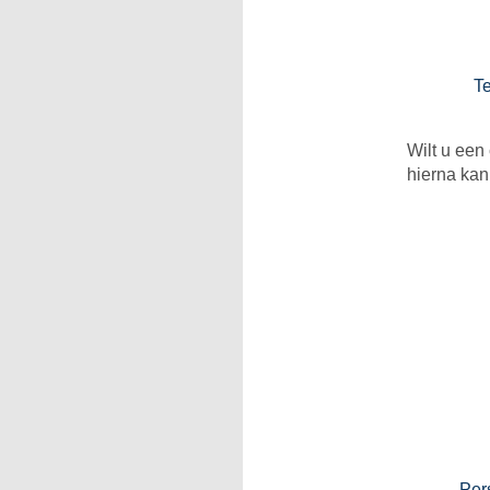
T
Wilt u een
hierna ka
Pers