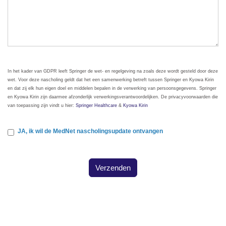
In het kader van GDPR leeft Springer de wet- en regelgeving na zoals deze wordt gesteld door deze
wet. Voor deze nascholing geldt dat het een samenwerking betreft tussen Springer en Kyowa Kirin
en dat zij elk hun eigen doel en middelen bepalen in de verwerking van persoonsgegevens. Springer
en Kyowa Kirin zijn daarmee afzonderlijk verwerkingsverantwoordelijken. De privacyvoorwaarden die
van toepassing zijn vindt u hier:
Springer Healthcare
&
Kyowa Kirin
JA, ik wil de MedNet nascholingsupdate ontvangen
Verzenden