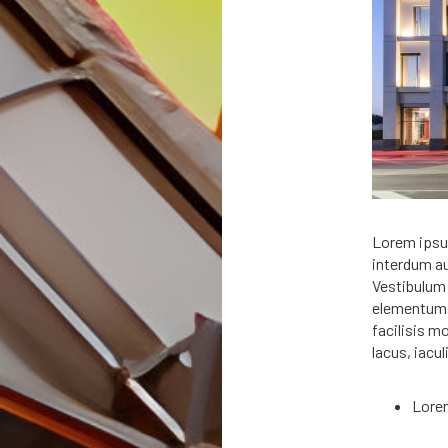
Lorem ipsum
interdum au
Vestibulum 
elementum m
facilisis mo
lacus, iacul
Lore