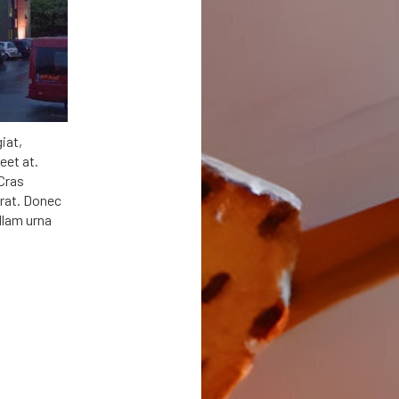
iat,
eet at.
Cras
erat. Donec
ullam urna