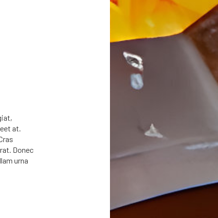
iat,
eet at.
Cras
erat. Donec
ullam urna