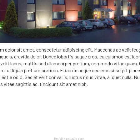
 dolor sit amet, consectetur adipiscing elit. Maecenas ac velit feug
gue a, gravida dolor. Donec lobortis augue eros, eu euismod est laor
velit lacus, mattis sed ullamcorper pretium, commodo vitae quam. 
i ut ligula pretium pretium. Etiam id neque nec eros suscipit plac
lestie odio. Sed et velit convallis, luctus risus vitae, aliquet nulla. N
is vitae sagittis ac, tincidunt sit amet nibh.
Mogelijk gemaakt door