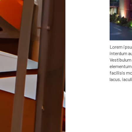
Lorem ipsum
interdum au
Vestibulum 
elementum m
facilisis mo
lacus, iacul