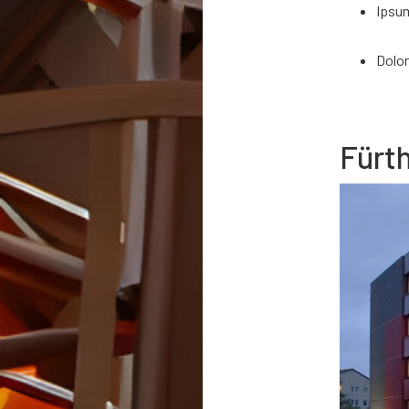
Ipsu
Dolor
Fürt