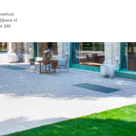
ouwhuis
@jbace.nl
84 395