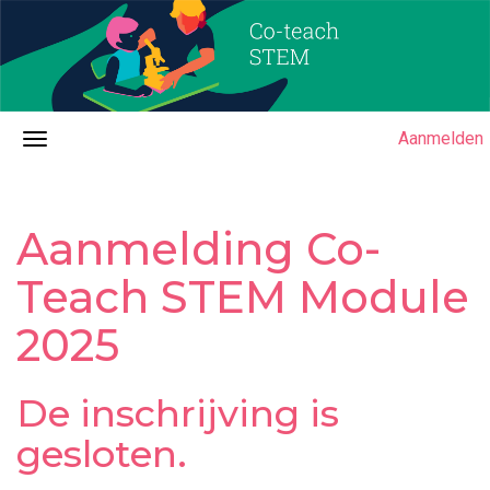
Aanmelden
Aanmelding Co-
Teach STEM Module
2025
De inschrijving is
gesloten.