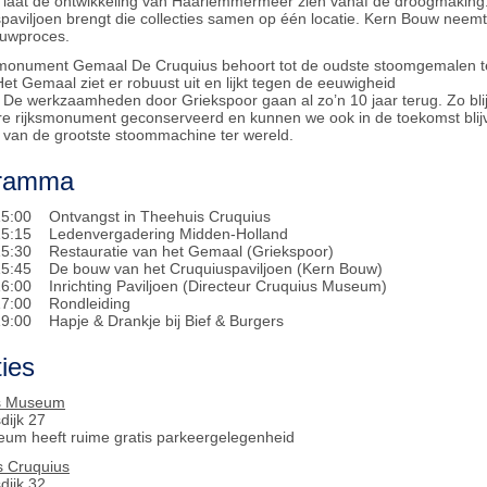
aat de ontwikkeling van Haarlemmermeer zien vanaf de droogmaking
paviljoen brengt die collecties samen op één locatie. Kern Bouw neem
ouwproces.
smonument Gemaal De Cruquius behoort tot de oudste stoomgemalen t
Het Gemaal ziet er robuust uit en lijkt tegen de eeuwigheid
 De werkzaamheden door Griekspoor gaan al zo’n 10 jaar terug. Zo blijf
re rijksmonument geconserveerd en kunnen we ook in de toekomst blij
 van de grootste stoommachine ter wereld.
ramma
15:00 Ontvangst in Theehuis Cruquius
 15:15 Ledenvergadering Midden-Holland
15:30 Restauratie van het Gemaal (Griekspoor)
15:45 De bouw van het Cruquiuspaviljoen (Kern Bouw)
16:00 Inrichting Paviljoen (Directeur Cruquius Museum)
 17:00 Rondleiding
19:00 Hapje & Drankje bij Bief & Burgers
ies
s Museum
dijk 27
um heeft ruime gratis parkeergelegenheid
s Cruquius
dijk 32