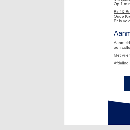
Op 1 mi
Bief & B
Oude Kr
Er is vo
Aanm
Aanmelde
een coll
Met vrien
Afdeling