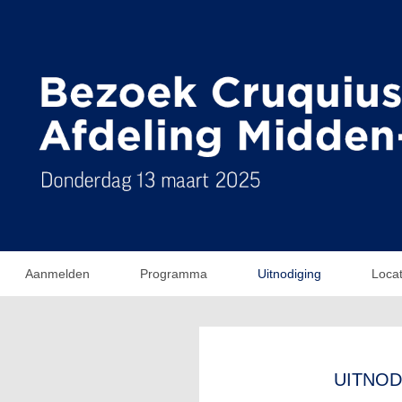
Aanmelden
Programma
Uitnodiging
Locat
UITNODI