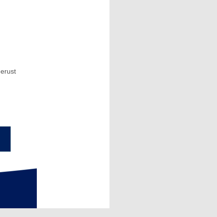
erust
n