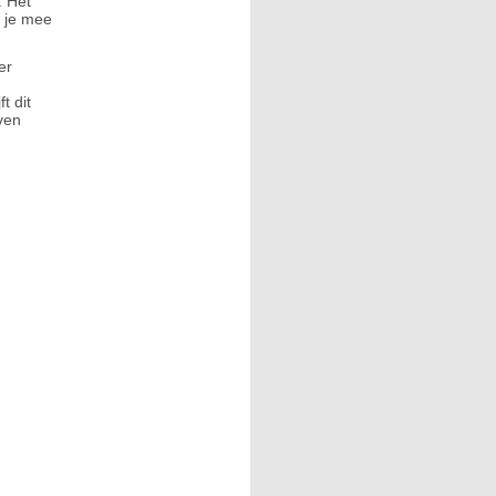
. Het
t je mee
er
t dit
ven