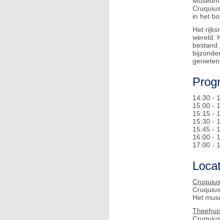
Museum l
Cruquius
in het b
Het rijk
wereld. 
bestand.
bijzonde
genieten
Prog
14:30 - 
15:00 -
15:15 - 
15:30 - 
15:45 - 
16:00 -
17:00 - 
Locat
Cruquiu
Cruquius
Het muse
Theehui
Cruquius