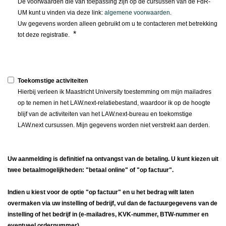
De voorwaarden die van toepassing zijn op de cursussen van de FdR-
UM kunt u vinden via deze link:
algemene voorwaarden
.
Uw gegevens worden alleen gebruikt om u te contacteren met betrekking
*
tot deze registratie.
Toekomstige activiteiten
Hierbij verleen ik Maastricht University toestemming om mijn mailadres
op te nemen in het LAW.next-relatiebestand, waardoor ik op de hoogte
blijf van de activiteiten van het LAW.next-bureau en toekomstige
LAW.next cursussen. Mijn gegevens worden niet verstrekt aan derden.
Uw aanmelding is definitief na ontvangst van de betaling. U kunt kiezen uit
twee betaalmogelijkheden: "betaal online" of "op factuur".
Indien u kiest voor de optie "op factuur" en u het bedrag wilt laten
overmaken via uw instelling of bedrijf, vul dan de factuurgegevens van de
instelling of het bedrijf in (e-mailadres, KVK-nummer, BTW-nummer en
eventueel ordernummer).