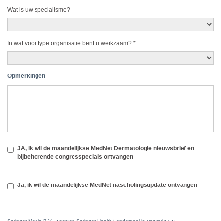
Wat is uw specialisme?
In wat voor type organisatie bent u werkzaam?
*
Opmerkingen
JA, ik wil de maandelijkse MedNet Dermatologie nieuwsbrief en
bijbehorende congresspecials ontvangen
Ja, ik wil de maandelijkse MedNet nascholingsupdate ontvangen
Springer Media B.V., waarvan Springer Health+ onderdeel is, verwerkt uw