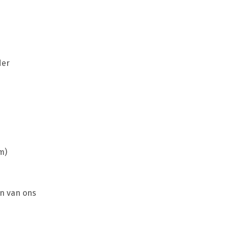
der
m)
en van ons