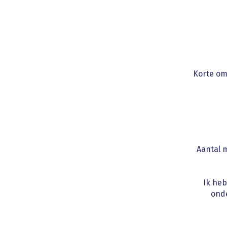
Korte om
Aantal 
Ik he
onde